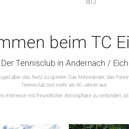
mmen beim TC Ei
Der Tennisclub in Andernach / Eich
e Kugel über das Netz zu spielen. Das Miteinander, das Für
Tennisclub seit mehr als 40 Jahren aus.
hes Interesse mit freundlicher Atmosphäre zu verbinden, is