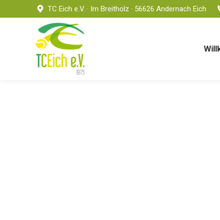
TC Eich e.V. · Im Breitholz · 56626 Andernach Eich
Willkommen
News
Wil