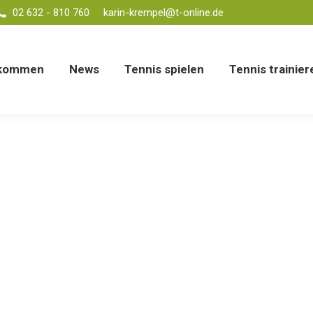
02 632 - 810 760
karin-krempel@t-online.de
Tennis spielen
Tennis trainieren
Clubhaus miet
lkommen
News
Tennis spielen
Tennis trainier